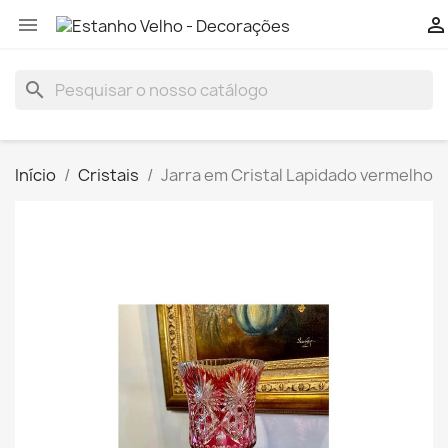


search
Início
Cristais
Jarra em Cristal Lapidado vermelho