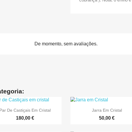
De momento, sem avaliações.
tegoria:


Vista rápida
Vista rápida
Par De Castiçais Em Cristal
Jarra Em Cristal
180,00 €
50,00 €