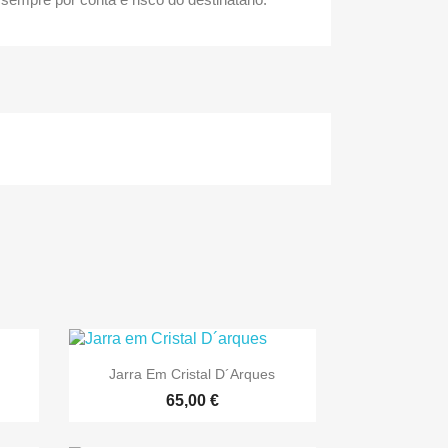

Vista rápida
Jarra Em Cristal D´arques
65,00 €