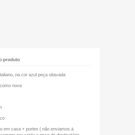
o produto
italiano, na cor azul peça oitavada
o como nova
cm
nco
o em casa + portes ( não enviamos à
 sempre por conta e risco do destinatário.