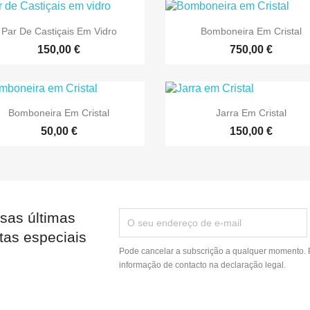


Vista rápida
Vista rápida
Par De Castiçais Em Vidro
Bomboneira Em Cristal
150,00 €
750,00 €


Vista rápida
Vista rápida
Bomboneira Em Cristal
Jarra Em Cristal
50,00 €
150,00 €
sas últimas
tas especiais
Pode cancelar a subscrição a qualquer momento. P
informação de contacto na declaração legal.