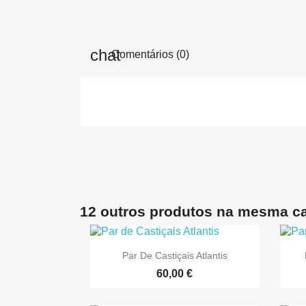
Comentários (0)
12 outros produtos na mesma ca

Vista rápida
Par De Castiçais Atlantis
60,00 €