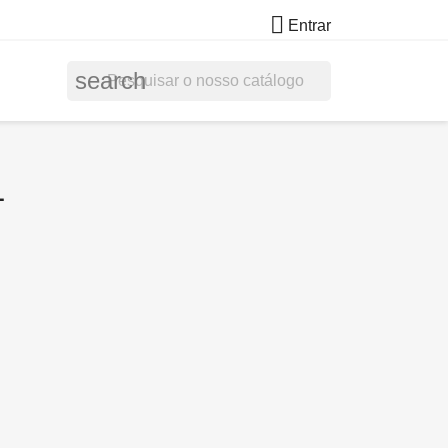

Entrar
search
L