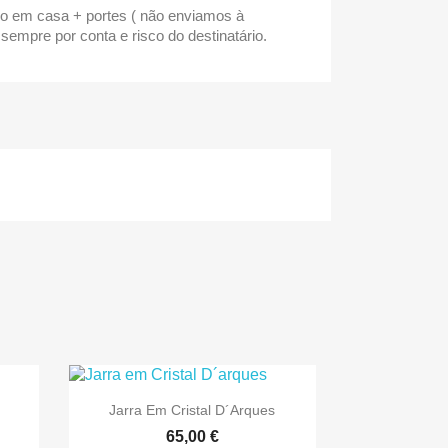
o em casa + portes ( não enviamos à
 sempre por conta e risco do destinatário.

Vista rápida
Jarra Em Cristal D´arques
65,00 €