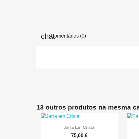
Comentários (0)
13 outros produtos na mesma ca

Vista rápida
Jarra Em Cristal
75,00 €