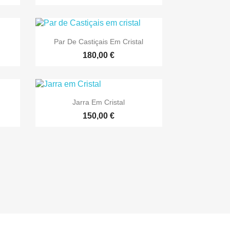

Vista rápida
Par De Castiçais Em Cristal
180,00 €

Vista rápida
Jarra Em Cristal
150,00 €