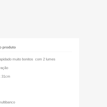
o produto
 lapidado muito bonitos com 2 lumes
vação
 x 31cm
multibanco