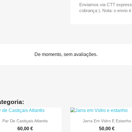
Enviamos via CTT express
cobrança ). Nota: o envio é
De momento, sem avaliações.
tegoria:


Vista rápida
Vista rápida
Par De Castiçais Atlantis
Jarra Em Vidro E Estanho
60,00 €
50,00 €