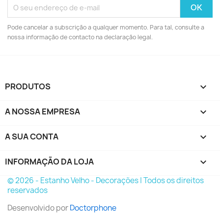
Pode cancelar a subscrição a qualquer momento. Para tal, consulte a
nossa informação de contacto na declaração legal.
PRODUTOS

A NOSSA EMPRESA

A SUA CONTA

INFORMAÇÃO DA LOJA
keyboard_arrow_down
© 2026 - Estanho Velho - Decorações | Todos os direitos
reservados
Desenvolvido por
Doctorphone