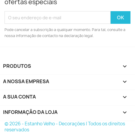
ofertas especiais
Pode cancelar a subscrição a qualquer momento. Para tal, consulte a
nossa informação de contacto na declaração legal.
PRODUTOS

A NOSSA EMPRESA

A SUA CONTA

INFORMAÇÃO DA LOJA
keyboard_arrow_down
© 2026 - Estanho Velho - Decorações | Todos os direitos
reservados